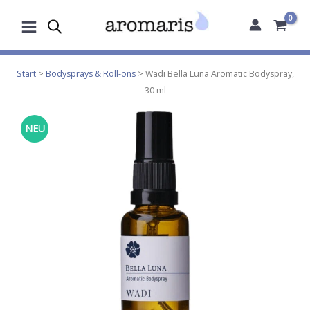
Zum
Inhalt
springen
Start
>
Bodysprays & Roll-ons
> Wadi Bella Luna Aromatic Bodyspray,
30 ml
NEU