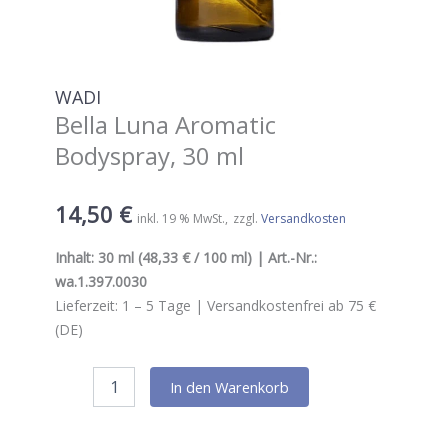
WADI
Bella Luna Aromatic
Bodyspray, 30 ml
14,50
€
inkl. 19 % MwSt.
zzgl.
Versandkosten
Inhalt:
30 ml
(48,33 € / 100 ml) | Art.-Nr.:
wa.1.397.0030
Lieferzeit:
1 – 5
Tage |
Versandkostenfrei ab 75 €
(DE)
Wadi
In den Warenkorb
Bella
Luna
Aromatic