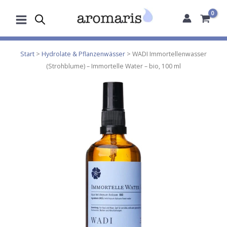
Zum
Inhalt
springen
Start
>
Hydrolate & Pflanzenwässer
> WADI Immortellenwasser
(Strohblume) – Immortelle Water – bio, 100 ml