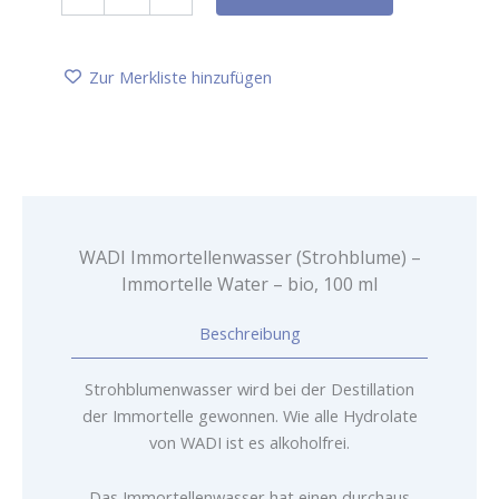
Immortellenwasser
(Strohblume)
-
Immortelle
Zur Merkliste hinzufügen
Water
-
bio,
100
ml
Menge
WADI Immortellenwasser (Strohblume) –
Immortelle Water – bio, 100 ml
Beschreibung
Strohblumenwasser wird bei der Destillation
der Immortelle gewonnen. Wie alle Hydrolate
von WADI ist es alkoholfrei.
Das Immortellenwasser hat einen durchaus