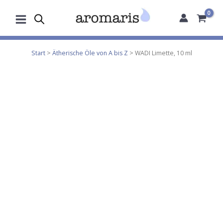
Zum
Inhalt
springen
Start
>
Ätherische Öle von A bis Z
> WADI Limette, 10 ml