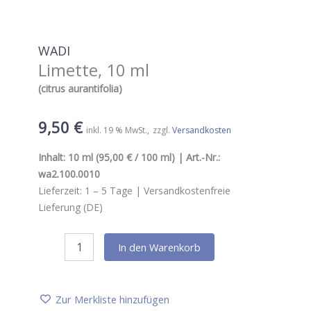
WADI
Limette, 10 ml
(citrus aurantifolia)
9,50
€
inkl. 19 % MwSt.
zzgl.
Versandkosten
Inhalt:
10 ml
(95,00 € / 100 ml) | Art.-Nr.:
wa2.100.0010
Lieferzeit:
1 – 5
Tage |
Versandkostenfreie
Lieferung (DE)
WADI
In den Warenkorb
Limette,
10
ml
Menge
Zur Merkliste hinzufügen