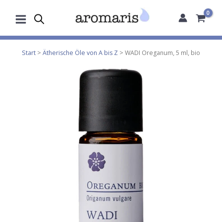
Zum
Inhalt
springen
Start
>
Ätherische Öle von A bis Z
> WADI Oreganum, 5 ml, bio