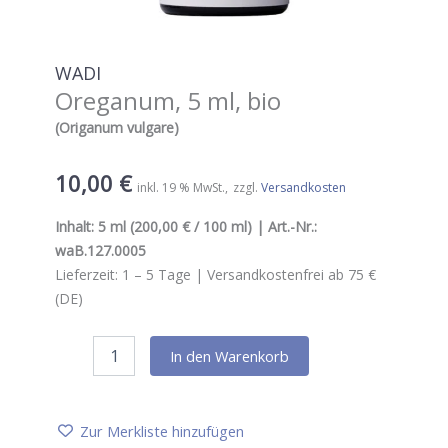
WADI
Oreganum, 5 ml, bio
(Origanum vulgare)
10,00
€
inkl. 19 % MwSt.
zzgl.
Versandkosten
Inhalt:
5 ml
(200,00 € / 100 ml) | Art.-Nr.:
waB.127.0005
Lieferzeit:
1 – 5
Tage |
Versandkostenfrei ab 75 €
(DE)
WADI
In den Warenkorb
Oreganum,
5
ml,
bio
Zur Merkliste hinzufügen
Menge