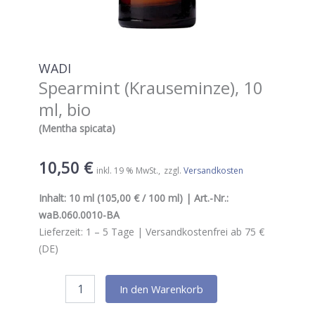
WADI
Spearmint (Krauseminze), 10
ml, bio
(Mentha spicata)
10,50
€
inkl. 19 % MwSt.
zzgl.
Versandkosten
Inhalt:
10 ml
(105,00 € / 100 ml) | Art.-Nr.:
waB.060.0010-BA
Lieferzeit:
1 – 5
Tage |
Versandkostenfrei ab 75 €
(DE)
WADI
In den Warenkorb
Spearmint
(Krauseminze),