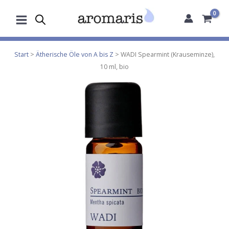
Zum
Inhalt
springen
Start
>
Ätherische Öle von A bis Z
> WADI Spearmint (Krauseminze),
10 ml, bio