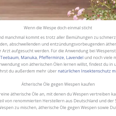
Wenn die Wespe doch einmal sticht
und manchmal kommt es trotz aller Bemühungen zu schmerzh
ernden, abschwellenden und entzündungsvorbeugenden ätheris
r Arzt aufgesucht werden. Für die Anwendung bei Wespensti
Teebaum
,
Manuka
,
Pfefferminze
,
Lavendel
und noch viele 
wendung von ätherischen Ölen lernen willst, findest du i
ährst du außerdem mehr über
natürlichen Insektenschutz mi
Ätherische Öle gegen Wespen kaufen
reine ätherische Öle an, mit denen du Wespen vertreiben k
l von renommierten Herstellern aus Deutschland und der Sch
espen zu mischen, ätherische Öle gegen Wespen sowie Duf