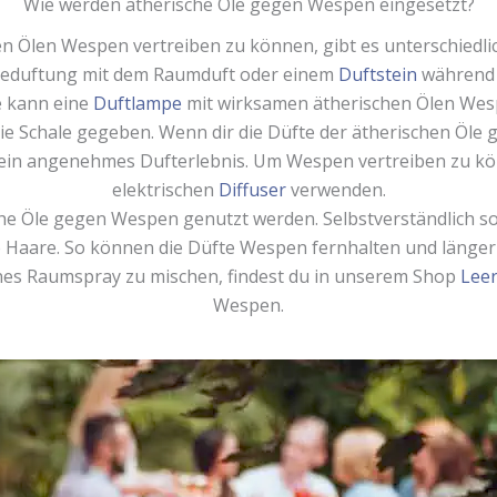
Wie werden ätherische Öle gegen Wespen eingesetzt?
n Ölen Wespen vertreiben zu können, gibt es unterschiedli
Beduftung mit dem Raumduft oder einem
Duftstein
während d
e kann eine
Duftlampe
mit wirksamen ätherischen Ölen Wesp
e Schale gegeben. Wenn dir die Düfte der ätherischen Öle g
ein angenehmes Dufterlebnis. Um Wespen vertreiben zu kön
elektrischen
Diffuser
verwenden.
e Öle gegen Wespen genutzt werden. Selbstverständlich sol
e Haare. So können die Düfte Wespen fernhalten und länger 
nes Raumspray zu mischen, findest du in unserem Shop
Lee
Wespen.