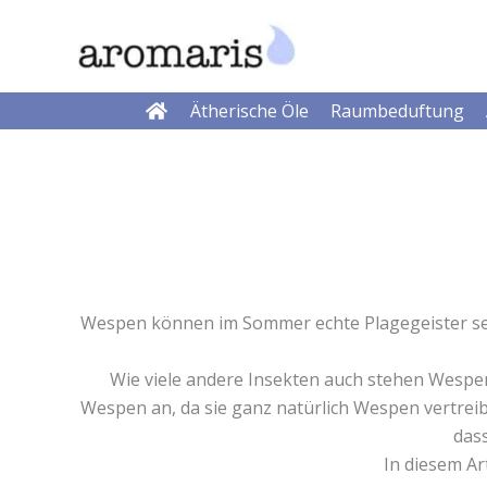
Zum
Inhalt
springen
Ätherische Öle
Raumbeduftung
Wespen können im Sommer echte Plagegeister sein
Wie viele andere Insekten auch stehen Wespen
Wespen an, da sie ganz natürlich Wespen vertrei
dass
In diesem Ar