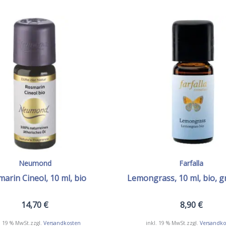
Neumond
Farfalla
arin Cineol, 10 ml, bio
Lemongrass, 10 ml, bio, g
14,70
€
8,90
€
. 19 % MwSt.
zzgl.
Versandkosten
inkl. 19 % MwSt.
zzgl.
Versandko