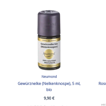
Neumond
Gewürznelke (Nelkenknospe), 5 ml,
Rosm
bio
9,90
€
inkl