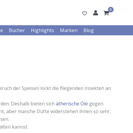
ke
Bücher
Highlights
Marken
Blog
uch der Speisen lockt die fliegenden Insekten an
rden. Deshalb bieten sich
ätherische Öle
gegen
ht, aber manche Düfte widerstehen ihnen so sehr,
ssen.
alten kannst.