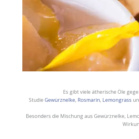
Es gibt viele ätherische Öle geg
Studie
Gewürznelke
,
Rosmarin
,
Lemongrass
u
Besonders die Mischung aus Gewürznelke, Lemon
Wirkung