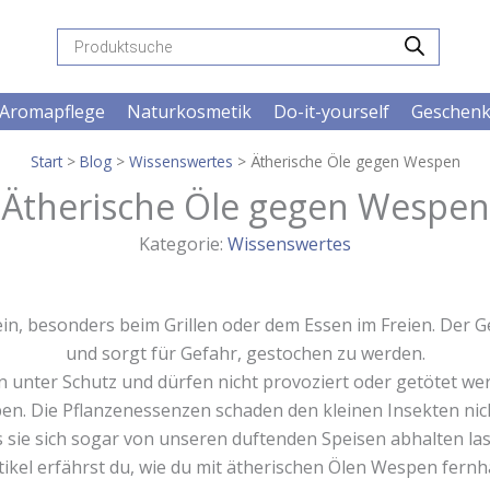
Products
search
Aromapflege
Naturkosmetik
Do-it-yourself
Geschen
Start
>
Blog
>
Wissenswertes
> Ätherische Öle gegen Wespen
Ätherische Öle gegen Wespen
Kategorie:
Wissenswertes
, besonders beim Grillen oder dem Essen im Freien. Der Ger
und sorgt für Gefahr, gestochen zu werden.
 unter Schutz und dürfen nicht provoziert oder getötet we
ben. Die Pflanzenessenzen schaden den kleinen Insekten nic
 sie sich sogar von unseren duftenden Speisen abhalten la
tikel erfährst du, wie du mit ätherischen Ölen Wespen fernh