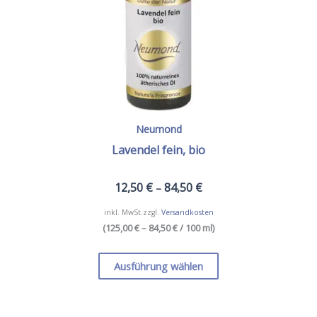
Produktseite
gewählt
werden
Neumond
Lavendel fein, bio
12,50
€
84,50
€
–
inkl. MwSt.
zzgl.
Versandkosten
(
125,00 € – 84,50 €
/ 100 ml
)
Dieses
Produkt
Ausführung wählen
weist
mehrere
Varianten