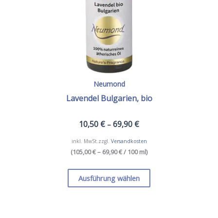
gewählt
werden
Neumond
Lavendel Bulgarien, bio
10,50
€
69,90
€
–
inkl. MwSt.
zzgl.
Versandkosten
(
105,00 € – 69,90 €
/ 100 ml
)
Dieses
Produkt
Ausführung wählen
weist
mehrere
Varianten