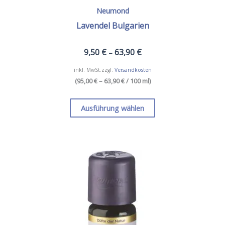
Neumond
Lavendel Bulgarien
9,50
€
63,90
€
–
inkl. MwSt.
zzgl.
Versandkosten
(
95,00 € – 63,90 €
/ 100 ml
)
Dieses
Produkt
Ausführung wählen
weist
mehrere
Varianten
auf.
Die
Optionen
können
auf
der
Produktseite