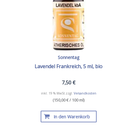
Produktseite
gewählt
werden
Sonnentag
Lavendel Frankreich, 5 ml, bio
7,50
€
inkl. 19 % MwSt.
zzgl.
Versandkosten
(150,00 € / 100 ml)
In den Warenkorb