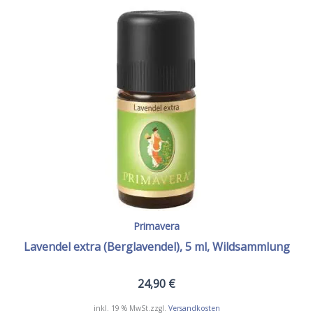
auf.
Die
Optionen
können
auf
der
Produktseite
gewählt
werden
Primavera
Lavendel extra (Berglavendel), 5 ml, Wildsammlung
24,90
€
inkl. 19 % MwSt.
zzgl.
Versandkosten