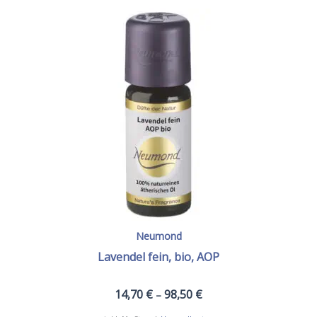
auf.
Die
Optionen
können
auf
der
Produktseite
gewählt
werden
Neumond
Lavendel fein, bio, AOP
14,70
€
98,50
€
–