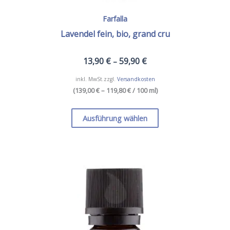
Farfalla
Lavendel fein, bio, grand cru
13,90
€
59,90
€
–
inkl. MwSt.
zzgl.
Versandkosten
(
139,00 € – 119,80 €
/ 100 ml
)
Dieses
Produkt
Ausführung wählen
weist
mehrere
Varianten
auf.
Die
Optionen
können
auf
der