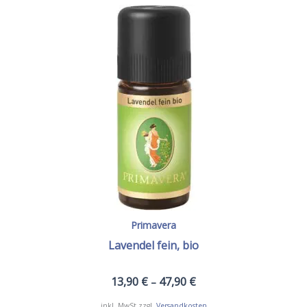
Primavera
Lavendel fein, bio
13,90
€
47,90
€
–
inkl. MwSt.
zzgl.
Versandkosten