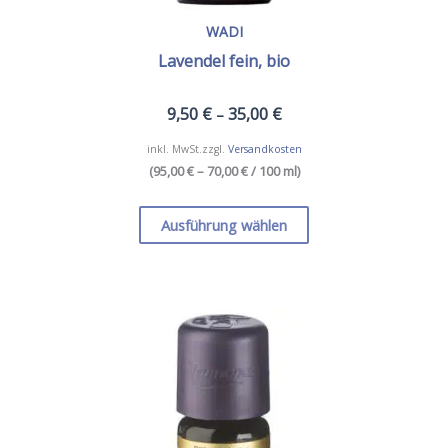
WADI
Lavendel fein, bio
9,50
€
35,00
€
–
inkl. MwSt.
zzgl.
Versandkosten
(
95,00 € – 70,00 €
/ 100 ml
)
Dieses
Produkt
Ausführung wählen
weist
mehrere
Varianten
auf.
Die
Optionen
können
auf
der