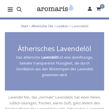
Zum
Inhalt
springen
Start
>
Ätherische Öle
>
Lexikon
> Lavendelöl
Ätherisches Lavendelöl
Das ätherische
Lavendelöl
ist eine dünnflüssige,
beinahe transparente Flüssigkeit, die durch
Destillation aus den Blütenrispen des Lavendels
gewonnen wird.
Lavendel fein, das „normale“ Lavendelöl, hat einen feinen,
süßlich-blumigen, frischen, klaren Duft, ganz ähnlich den
frischen Blüten des Lavendelstrauchs. Ätherisches Lavendelöl