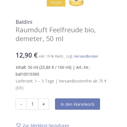
Baldini
Raumduft Feelfreude bio,
demeter, 50 ml
12,90
€
inkl. 19 % MwSt.
zzgl.
Versandkosten
Inhalt:
50 ml
(25,80 € / 100 ml) | Art.-Nr.:
bal10010360
Lieferzeit:
1 – 3
Tage |
Versandkostenfrei ab 75 €
(DE)
Baldini
-
+
In den Warenkorb
Raumduft
Feelfreude
bio,
demeter,
Zur Merkliste hinzufügen