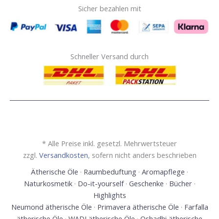
Sicher bezahlen mit
Schneller Versand durch
* Alle Preise inkl. gesetzl. Mehrwertsteuer
zzgl.
Versandkosten
, sofern nicht anders beschrieben
Ätherische Öle
·
Raumbeduftung
·
Aromapflege
·
Naturkosmetik
·
Do-it-yourself
·
Geschenke
·
Bücher
·
Highlights
Neumond ätherische Öle
·
Primavera ätherische Öle
·
Farfalla
ätherische Öle
·
WADI ätherische Öle
·
Oshadhi ätherische