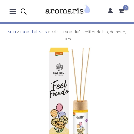
Zum
Inhalt
springen
Start
>
Raumduft-Sets
> Baldini Raumduft Feelfreude bio, demeter,
50 ml