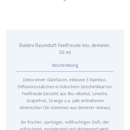
50
ml
Menge
Baldini Raumduft Feelfreude bio, demeter,
50 ml
Beschreibung
Dekorativer Glasflacon, inklusive 3 Bambus-
Diffusionsstäbchen in hübschem Geschenkkarton.
Feelfreude besteht aus Bio-Alkohol, Limette,
Grapefruit, Orange u.a. (alle enthaltenen
ätherischen Öle stammen aus demeter-Anbau).
Ein frischer, spritziger, vollfruchtiger Duft, der
erfrischend, motivierend und aktivierend wirkt,