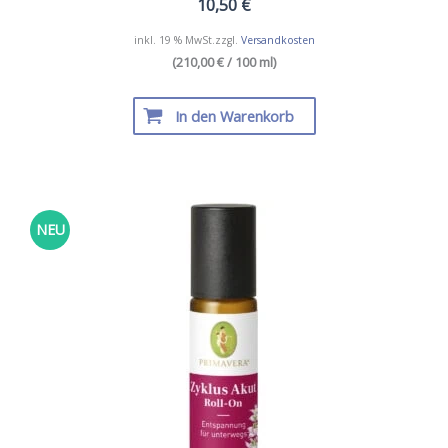
10,50
€
inkl. 19 % MwSt.
zzgl.
Versandkosten
(210,00 € / 100 ml)
In den Warenkorb
NEU