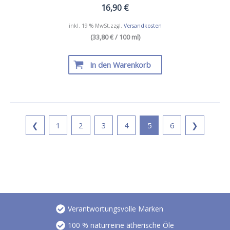
16,90
€
inkl. 19 % MwSt.
zzgl.
Versandkosten
(33,80 € / 100 ml)
In den Warenkorb
❮
1
2
3
4
5
6
❯
Verantwortungsvolle Marken
100 % naturreine ätherische Öle