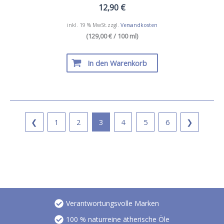
12,90
€
inkl. 19 % MwSt.
zzgl.
Versandkosten
(129,00 € / 100 ml)
In den Warenkorb
❮
1
2
3
4
5
6
❯
Verantwortungsvolle Marken
100 % naturreine ätherische Öle