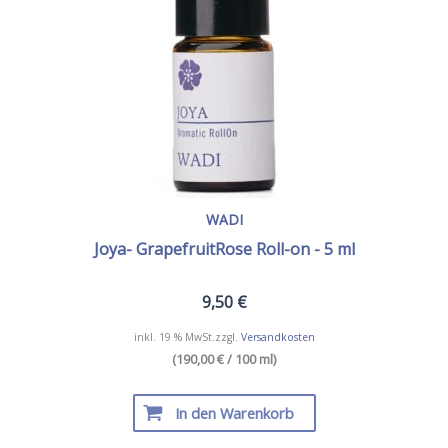
WADI
Joya- GrapefruitRose Roll-on - 5 ml
9,50
€
inkl. 19 % MwSt.
zzgl.
Versandkosten
(190,00 € / 100 ml)
In den Warenkorb