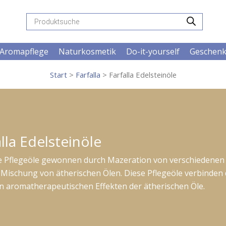
Products
search
Aromapflege
Naturkosmetik
Do-it-yourself
Geschen
Start
>
Farfalla
> Farfalla Edelsteinöle
lla Edelsteinöle
ere Pflegeöle gewonnen durch Mazeration von verschiedenen
r Mischung von ätherischen Ölen. Diese Pflegeöle verbinden 
en aromatherapeutischen Effekten der ätherischen Öle.