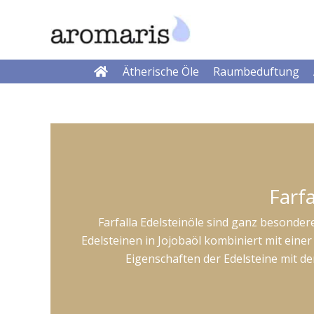
Zum
Inhalt
springen
Ätherische Öle
Raumbeduftung
Farfa
Farfalla Edelsteinöle sind ganz besond
Edelsteinen in Jojobaöl kombiniert mit eine
Eigenschaften der Edelsteine mit d