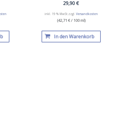
29,90
€
sten
inkl. 19 % MwSt.
zzgl.
Versandkosten
(42,71 € / 100 ml)
rb
In den Warenkorb