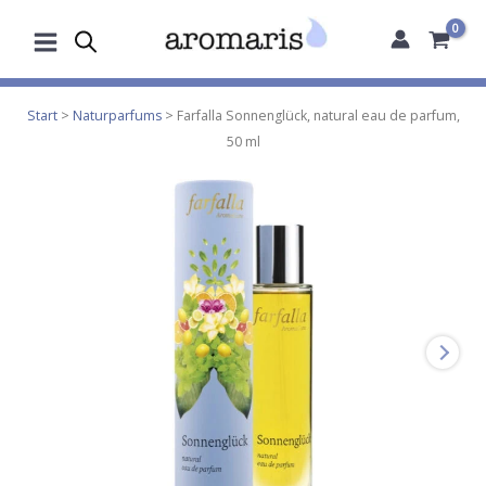
Zum
Inhalt
springen
Start
>
Naturparfums
> Farfalla Sonnenglück, natural eau de parfum,
50 ml