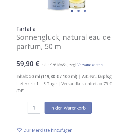
Farfalla
Sonnenglück, natural eau de
parfum, 50 ml
59,90
€
inkl. 19 % MwSt.
zzgl.
Versandkosten
Inhalt:
50 ml
(119,80 € / 100 ml) | Art.-Nr.:
farpfsg
Lieferzeit:
1 – 3
Tage |
Versandkostenfrei ab 75 €
(DE)
Farfalla
In den Warenkorb
Sonnenglück,
natural
eau
de
Zur Merkliste hinzufügen