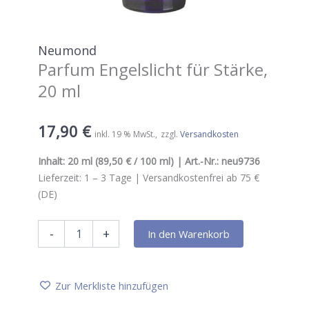
Neumond
Parfum Engelslicht für Stärke,
20 ml
17,90
€
inkl. 19 % MwSt.
zzgl.
Versandkosten
Inhalt:
20 ml
(89,50 € / 100 ml) | Art.-Nr.:
neu9736
Lieferzeit:
1 – 3
Tage |
Versandkostenfrei ab 75 €
(DE)
Neumond
-
+
In den Warenkorb
Parfum
Engelslicht
für
Stärke,
Zur Merkliste hinzufügen
20
ml