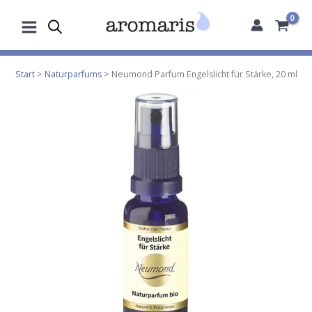
Zum
Inhalt
springen
Start
>
Naturparfums
> Neumond Parfum Engelslicht für Stärke, 20 ml