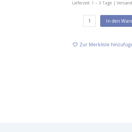
Lieferzeit:
1 – 3
Tage |
Versand
Neumond
In den War
Melisse
10%
in
Bio-
Zur Merkliste hinzufüg
Weingeist,
5
ml,
bio
Menge