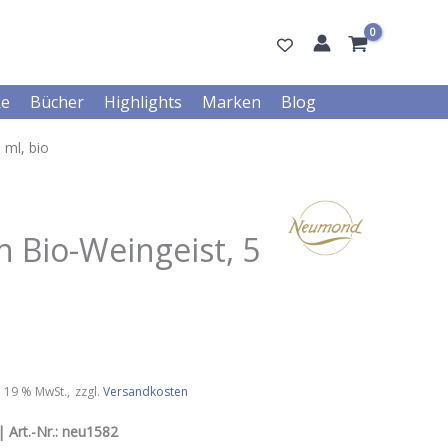
ke
Bücher
Highlights
Marken
Blog
 ml, bio
n Bio-Weingeist, 5
l. 19 % MwSt.
zzgl.
Versandkosten
 Art.-Nr.:
neu1582