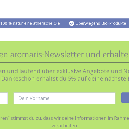
auf.
Die
Optionen
100 % naturreine ätherische Öle
Überwiegend Bio-Produkte
können
auf
der
Produktseite
en aromaris-Newsletter und erhalt
gewählt
werden
n und laufend über exklusive Angebote und Ne
s Dankeschön erhältst du 5% auf deine nächste 
Name:
ieren” stimmst du zu, dass wir deine Informationen im Ra
verarbeiten.