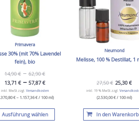
Primavera
Neumond
sse 30% (mit 70% Lavendel
Melisse, 100 % Destillat, 1 
fein), bio
–
14,90
€
62,90
€
–
13,71
€
57,87
€
27,50
€
25,30
€
inkl. MwSt.
zzgl.
Versandkosten
inkl. 19 % MwSt.
zzgl.
Versandkost
.370,80 € – 1.157,36 €
/ 100 ml
)
(2.530,00 € / 100 ml)
Dieses
Produkt
Ausführung wählen
In den Warenkorb
weist
mehrere
Varianten