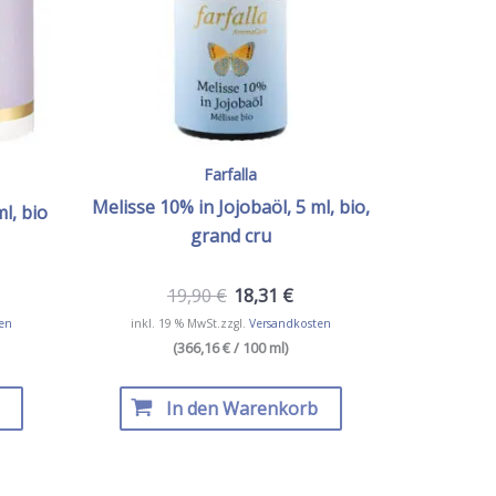
Farfalla
Melisse 10% in Jojobaöl, 5 ml, bio,
ml, bio
grand cru
19,90
€
18,31
€
en
inkl. 19 % MwSt.
zzgl.
Versandkosten
(366,16 € / 100 ml)
In den Warenkorb