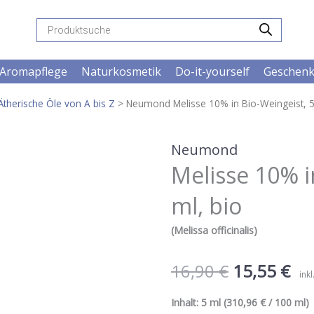
Products
search
Aromapflege
Naturkosmetik
Do-it-yourself
Geschen
Ätherische Öle von A bis Z
> Neumond Melisse 10% in Bio-Weingeist, 5
Neumond
Melisse 10% i
ml, bio
(Melissa officinalis)
16,90
€
15,55
€
ink
Inhalt:
5 ml
(310,96 € / 100 ml) |