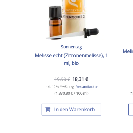
Sonnentag
Meli
Melisse echt (Zitronenmelisse), 1
ml, bio
19,90
€
18,31
€
inkl. 19 % MwSt.
zzgl.
Versandkosten
(1.830,80 € / 100 ml)
(
1
In den Warenkorb