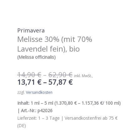
Primavera
Melisse 30% (mit 70%
Lavendel fein), bio
(Melissa officinalis)
14,90
€
–
62,90
€
inkl. MwSt.
13,71
€
–
57,87
€
zzgl.
Versandkosten
Inhalt:
1 ml – 5 ml
(
1.370,80 € – 1.157,36 €
/ 100 ml
)
| Art.-Nr.:
p42026
Lieferzeit:
1 – 3
Tage |
Versandkostenfrei ab 75 €
(DE)