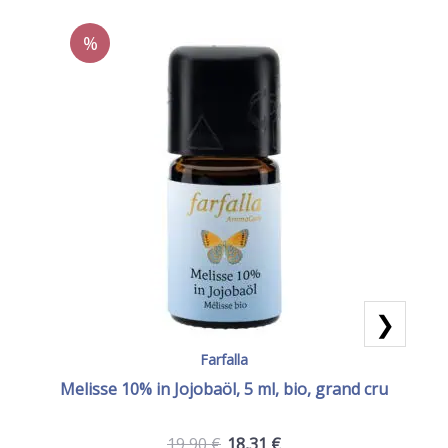
%
❯
Farfalla
Melisse 10% in Jojobaöl, 5 ml, bio, grand cru
19,90
€
18,31
€