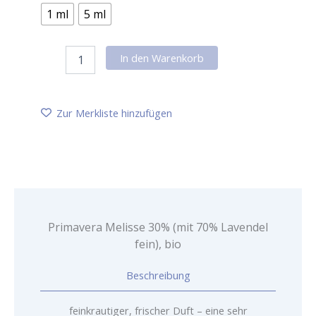
1 ml
5 ml
Primavera
In den Warenkorb
Melisse
30%
(mit
70%
Zur Merkliste hinzufügen
Lavendel
fein),
bio
Menge
Primavera Melisse 30% (mit 70% Lavendel
fein), bio
Beschreibung
feinkrautiger, frischer Duft – eine sehr