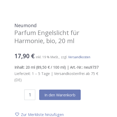
Neumond
Parfum Engelslicht für
Harmonie, bio, 20 ml
17,90
€
inkl. 19 % MwSt.
zzgl.
Versandkosten
Inhalt:
20 ml
(89,50 € / 100 ml) | Art.-Nr.:
neu9737
Lieferzeit:
1 – 5
Tage |
Versandkostenfrei ab 75 €
(DE)
Neumond
In den Warenkorb
Parfum
Engelslicht
für
Harmonie,
Zur Merkliste hinzufügen