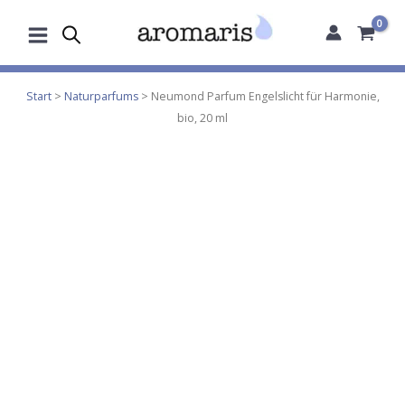
Zum
Inhalt
springen
Start
>
Naturparfums
> Neumond Parfum Engelslicht für Harmonie,
bio, 20 ml