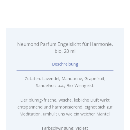
bio,
20
ml
Menge
Neumond Parfum Engelslicht für Harmonie,
bio, 20 ml
Beschreibung
Zutaten: Lavendel, Mandarine, Grapefruit,
Sandelholz u.a., Bio-Weingeist.
Der blumig-frische, weiche, liebliche Duft wirkt
entspannend und harmonisierend, eignet sich zur
Meditation, umhüllt uns wie ein weicher Mantel.
Farbschwingung: Violett