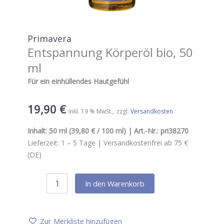
Primavera
Entspannung Körperöl bio, 50
ml
Für ein einhüllendes Hautgefühl
19,90
€
inkl. 19 % MwSt.
zzgl.
Versandkosten
Inhalt:
50 ml
(39,80 € / 100 ml) | Art.-Nr.:
pri38270
Lieferzeit:
1 – 5
Tage |
Versandkostenfrei ab 75 €
(DE)
Primavera
In den Warenkorb
Entspannung
Körperöl
bio,
50
Zur Merkliste hinzufügen