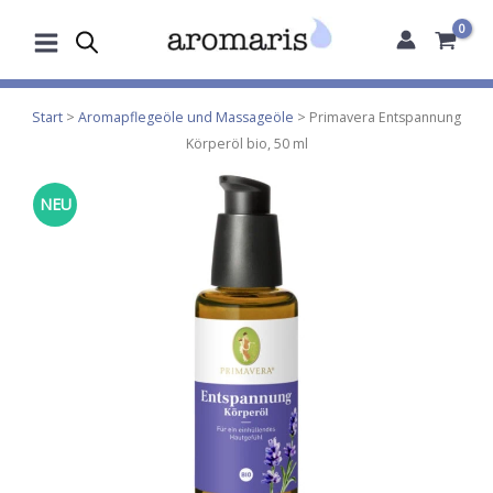
Zum
Inhalt
springen
Start
>
Aromapflegeöle und Massageöle
> Primavera Entspannung
Körperöl bio, 50 ml
NEU