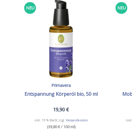
NEU
NEU
Primavera
Entspannung Körperöl bio, 50 ml
Mobi
19,90
€
inkl. 19 % MwSt.
zzgl.
Versandkosten
inkl
(39,80 € / 100 ml)