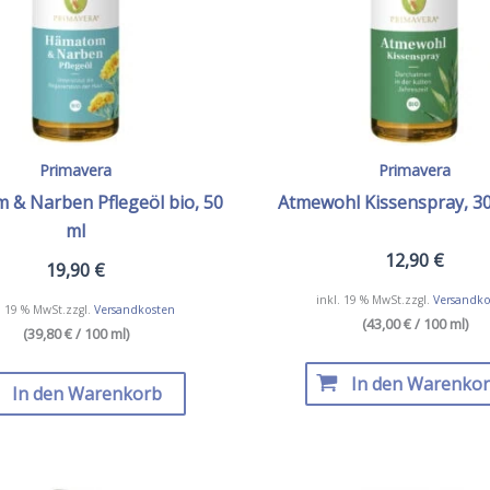
Primavera
Primavera
& Narben Pflegeöl bio, 50
Atmewohl Kissenspray, 30
ml
12,90
€
19,90
€
inkl. 19 % MwSt.
zzgl.
Versandko
. 19 % MwSt.
zzgl.
Versandkosten
(43,00 € / 100 ml)
(39,80 € / 100 ml)
In den Warenko
In den Warenkorb