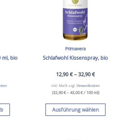
Primavera
 ml, bio
Schlafwohl Kissenspray, bio
12,90
€
–
32,90
€
sten
inkl. MwSt.
zzgl.
Versandkosten
(
32,90 € – 43,00 €
/ 100 ml
)
Dieses
Produkt
rb
Ausführung wählen
weist
mehrere
Varianten
auf.