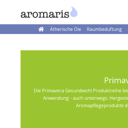
Zum
Inhalt
springen
Ätherische Öle
Raumbeduftung
Prima
Die Primavera Gesundwohl Produktreihe bes
Anwendung - auch unterwegs. Hergestel
Aromapflegeprodukte die