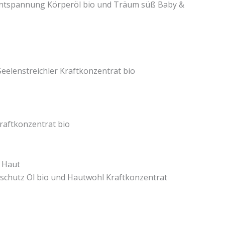
, Entspannung Körperöl bio und Träum süß Baby &
elenstreichler Kraftkonzentrat bio
raftkonzentrat bio
e Haut
dschutz Öl bio und Hautwohl Kraftkonzentrat