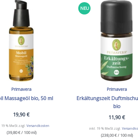
NEU
Primavera
Primavera
l Massageöl bio, 50 ml
Erkältungszeit Duftmischu
bio
19,90
€
11,90
€
. 19 % MwSt.
zzgl.
Versandkosten
inkl. 19 % MwSt.
zzgl.
Versandko
(39,80 € / 100 ml)
(238,00 € / 100 ml)