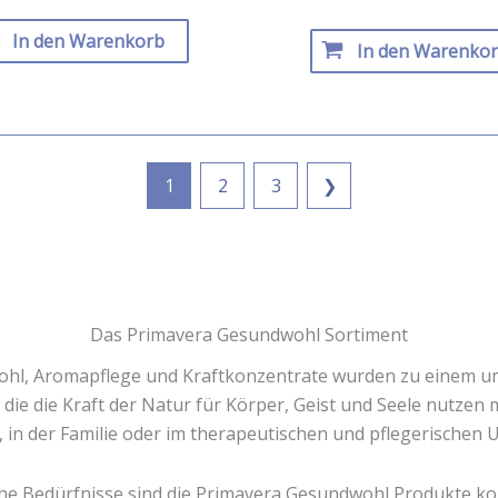
In den Warenkorb
In den Warenko
1
2
3
❯
Das Primavera Gesundwohl Sortiment
ohl, Aromapflege und Kraftkonzentrate wurden zu einem 
die die Kraft der Natur für Körper, Geist und Seele nutzen 
, in der Familie oder im therapeutischen und pflegerischen 
he Bedürfnisse sind die Primavera Gesundwohl Produkte ko