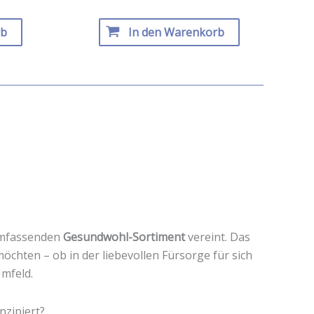
rb
In den Warenkorb
umfassenden
Gesundwohl-Sortiment
vereint. Das
möchten – ob in der liebevollen Fürsorge für sich
Umfeld.
nzipiert?