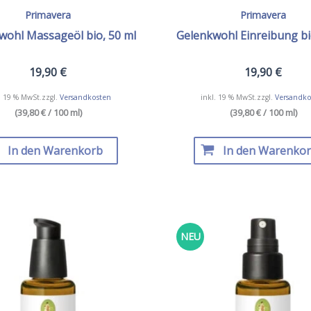
Primavera
Primavera
ohl Massageöl bio, 50 ml
Gelenkwohl Einreibung bi
19,90
€
19,90
€
. 19 % MwSt.
zzgl.
Versandkosten
inkl. 19 % MwSt.
zzgl.
Versandko
(39,80 € / 100 ml)
(39,80 € / 100 ml)
In den Warenkorb
In den Warenko
NEU