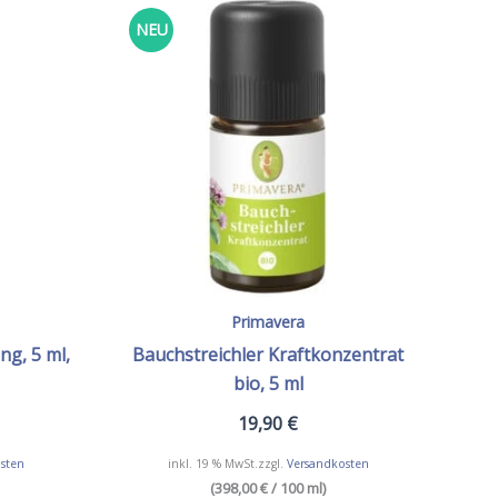
Die
NEU
Optionen
können
auf
der
Produktseite
gewählt
werden
Primavera
ng, 5 ml,
Bauchstreichler Kraftkonzentrat
bio, 5 ml
19,90
€
sten
inkl. 19 % MwSt.
zzgl.
Versandkosten
(398,00 € / 100 ml)