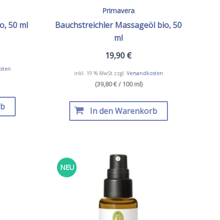
Primavera
o, 50 ml
Bauchstreichler Massageöl bio, 50
ml
19,90
€
sten
inkl. 19 % MwSt.
zzgl.
Versandkosten
(39,80 € / 100 ml)
rb
In den Warenkorb
NEU