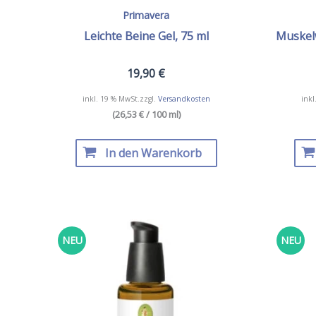
Primavera
Leichte Beine Gel, 75 ml
Muskelw
19,90
€
inkl. 19 % MwSt.
zzgl.
Versandkosten
inkl
(26,53 € / 100 ml)
In den Warenkorb
NEU
NEU