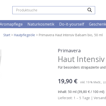
Products
search
Aromapflege
Naturkosmetik
Do-it-yourself
Geschen
Start
>
Hautpflegeöle
> Primavera Haut Intensiv Balsam bio, 50 ml
Primavera
Haut Intensiv
Für besonders strapazierte und
19,90
€
inkl. 19 % MwSt.
zz
Inhalt:
50 ml
(39,80 € / 100 ml) |
Lieferzeit:
1 – 5
Tage |
Versand