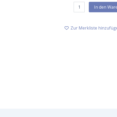
Primavera
In den War
Haut
Intensiv
Balsam
bio,
Zur Merkliste hinzufüg
50
ml
Menge