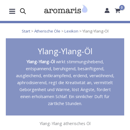
Zum
Inhalt
springen
Start
>
Ätherische Öle
>
Lexikon
> Ylang-Ylang-Öl
Ylang-Ylang-Öl
Ylang-Ylang-Öl
wirkt stimmungshebend,
entspannend, beruhigend, besänftigend,
ausgleichend, entkrampfend, erdend, verwöhnend,
aphrodisierend, regt die Kreativität an, vermittelt
Geborgenheit und Wärme, löst Ängste, fördert
einen erholsamen Schlaf. Ein sinnlicher Duft für
zärtliche Stunden.
Ylang-Ylang ätherisches Öl