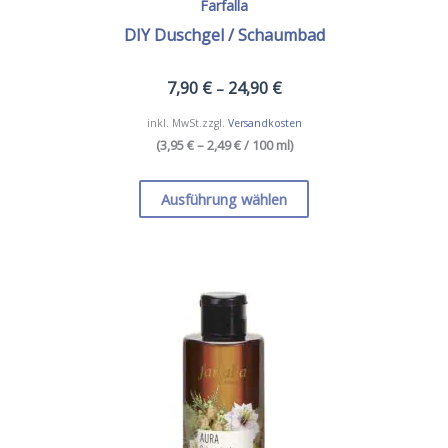
Farfalla
DIY Duschgel / Schaumbad
7,90
€
24,90
€
–
inkl. MwSt.
zzgl.
Versandkosten
(
3,95 € – 2,49 €
/ 100 ml
)
Dieses
Produkt
Ausführung wählen
weist
mehrere
Varianten
auf.
Die
Optionen
können
auf
der
Produktseite