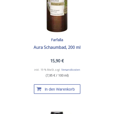
gewählt
werden
Farfalla
Aura Schaumbad, 200 ml
15,90
€
inkl. 19 % MwSt.
zzgl.
Versandkosten
(7,95 € / 100 ml)
In den Warenkorb