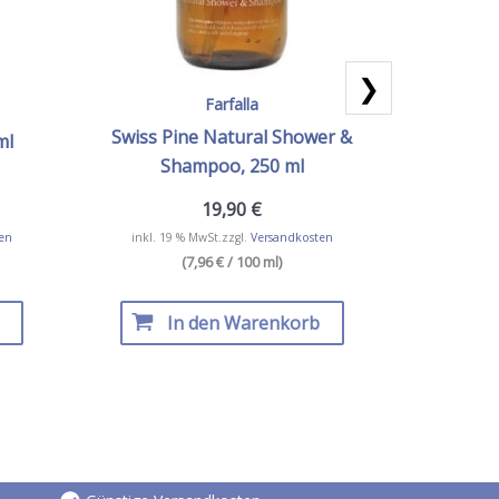
❯
Farfalla
Swiss Pine Natural Shower &
ml
Kuschelz
Shampoo, 250 ml
19,90
€
en
inkl. 19 % MwSt.
zzgl.
Versandkosten
inkl. 19
(7,96 € / 100 ml)
In den Warenkorb
I