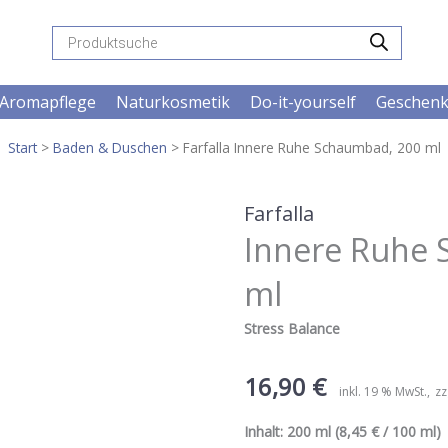
Products
search
Aromapflege
Naturkosmetik
Do-it-yourself
Geschen
Start
>
Baden & Duschen
> Farfalla Innere Ruhe Schaumbad, 200 ml
Farfalla
Innere Ruhe 
ml
Stress Balance
16,90
€
inkl. 19 % MwSt.
zz
Inhalt:
200 ml
(8,45 € / 100 ml) 