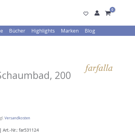
ke
Bücher
Highlights
Marken
Blog
Schaumbad, 200
gl.
Versandkosten
| Art.-Nr.:
far531124