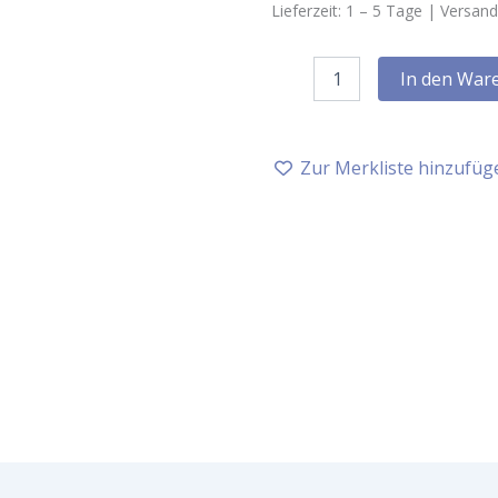
Lieferzeit:
1 – 5
Tage |
Versand
Farfalla
In den War
Innere
Ruhe
Schaumbad,
200
Zur Merkliste hinzufüg
ml
Menge