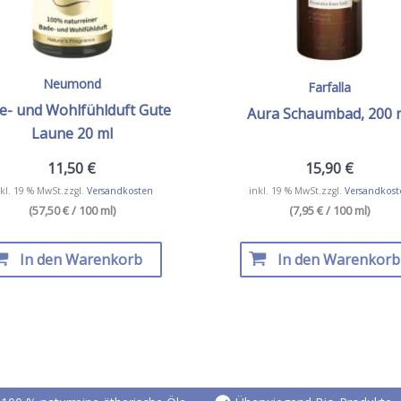
Neumond
Farfalla
e- und Wohlfühlduft Gute
Aura Schaumbad, 200 
Laune 20 ml
11,50
€
15,90
€
kl. 19 % MwSt.
zzgl.
Versandkosten
inkl. 19 % MwSt.
zzgl.
Versandkost
(57,50 € / 100 ml)
(7,95 € / 100 ml)
In den Warenkorb
In den Warenkorb