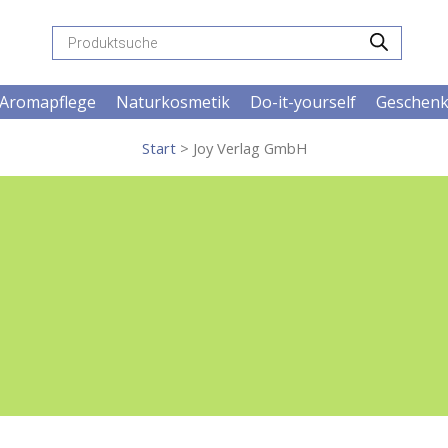
Products
search
Aromapflege
Naturkosmetik
Do-it-yourself
Geschen
Start
> Joy Verlag GmbH